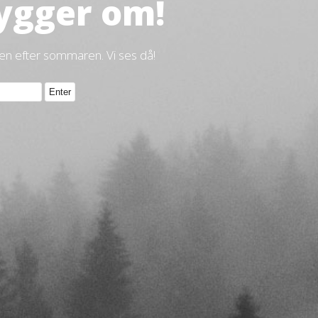
ygger om!
gen efter sommaren. Vi ses då!