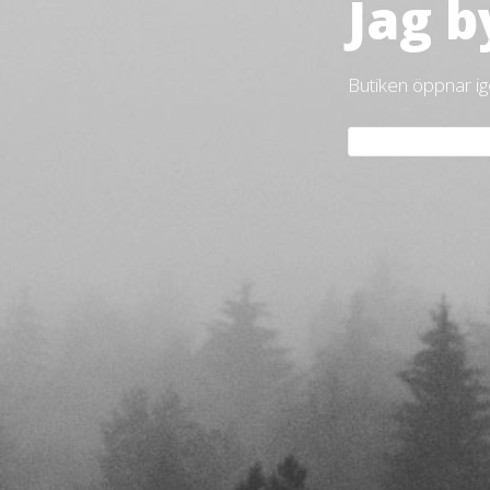
Jag b
Butiken öppnar i