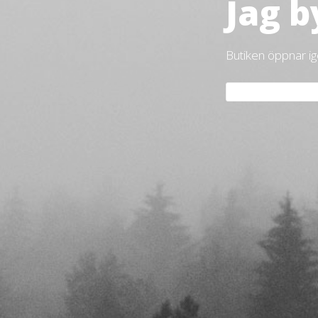
Jag b
Butiken öppnar i