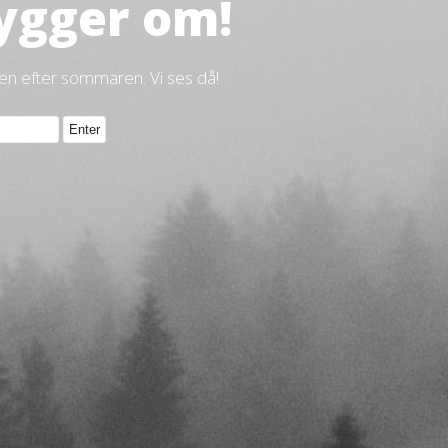
ygger om!
gen efter sommaren. Vi ses då!