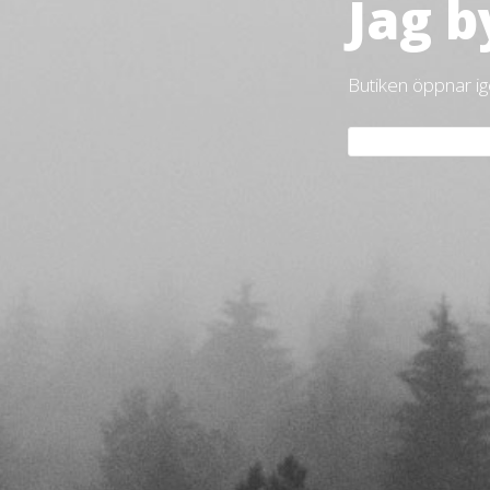
Jag b
Butiken öppnar i