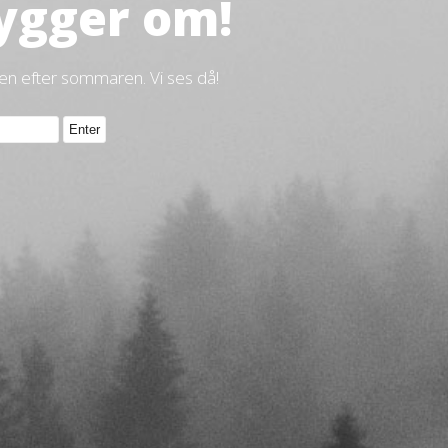
ygger om!
gen efter sommaren. Vi ses då!