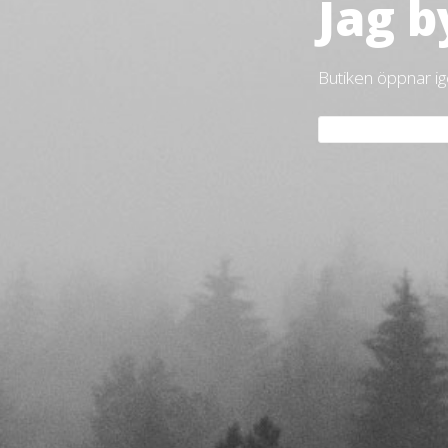
Jag b
Butiken öppnar i