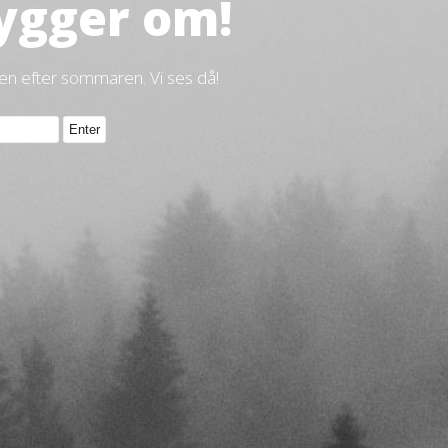
ygger om!
gen efter sommaren. Vi ses då!