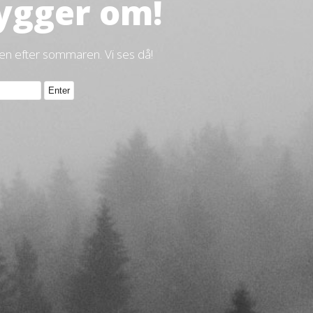
ygger om!
gen efter sommaren. Vi ses då!