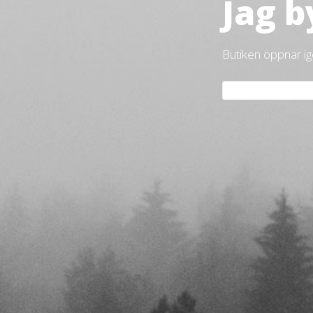
Jag b
Butiken öppnar i