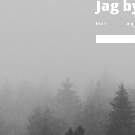
Jag b
Butiken öppnar i