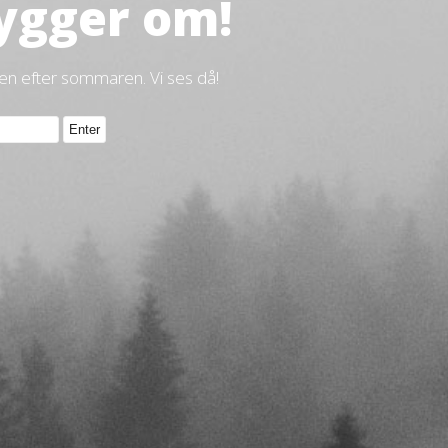
ygger om!
gen efter sommaren. Vi ses då!