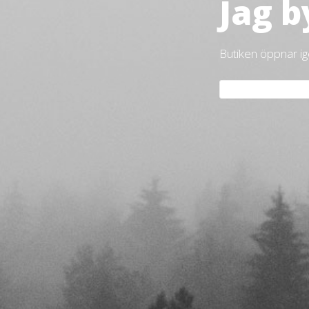
Jag b
Butiken öppnar i