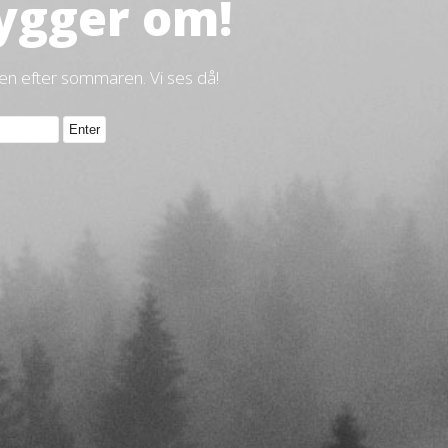
ygger om!
gen efter sommaren. Vi ses då!