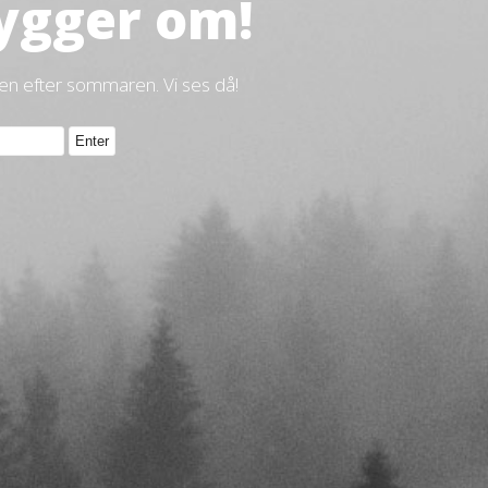
ygger om!
gen efter sommaren. Vi ses då!