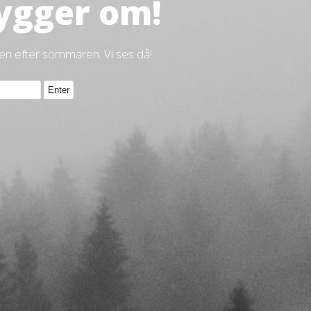
ygger om!
gen efter sommaren. Vi ses då!