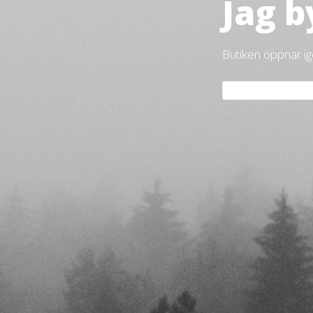
Jag b
Butiken öppnar i