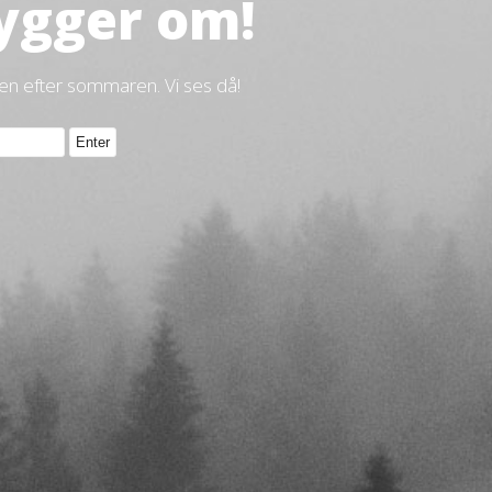
ygger om!
gen efter sommaren. Vi ses då!