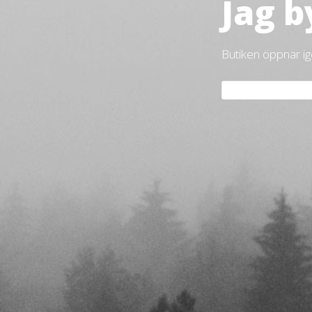
Jag b
Butiken öppnar i