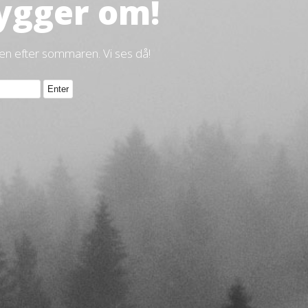
ygger om!
gen efter sommaren. Vi ses då!