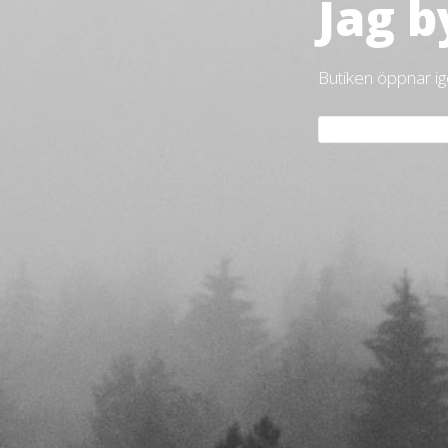
Jag b
Butiken öppnar i