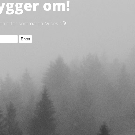
ygger om!
gen efter sommaren. Vi ses då!