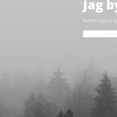
Jag b
Butiken öppnar i