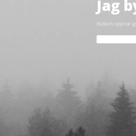
Jag b
Butiken öppnar i