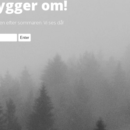
ygger om!
gen efter sommaren. Vi ses då!