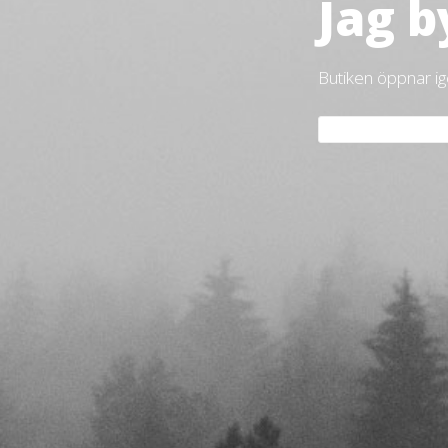
Jag b
Butiken öppnar i