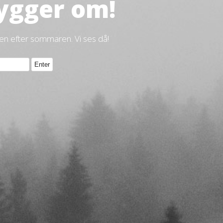
ygger om!
gen efter sommaren. Vi ses då!