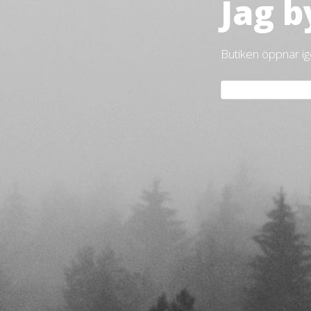
Jag b
Butiken öppnar i