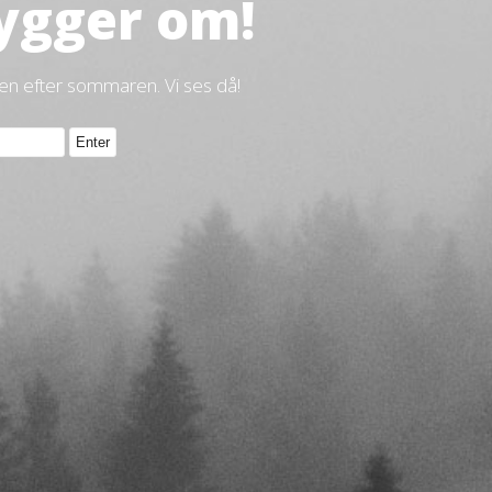
ygger om!
gen efter sommaren. Vi ses då!