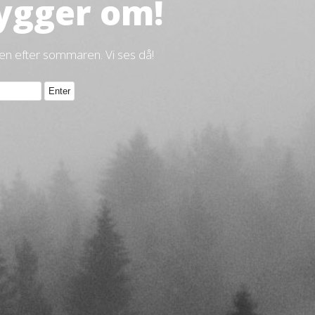
ygger om!
gen efter sommaren. Vi ses då!