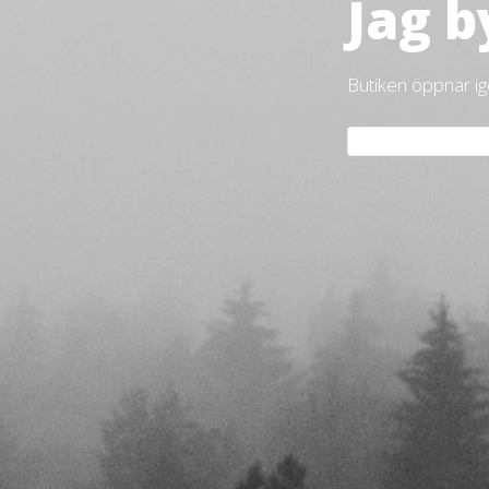
Jag b
Butiken öppnar i