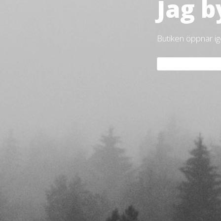
Jag b
Butiken öppnar i