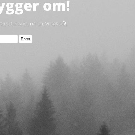
ygger om!
gen efter sommaren. Vi ses då!