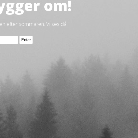
ygger om!
gen efter sommaren. Vi ses då!