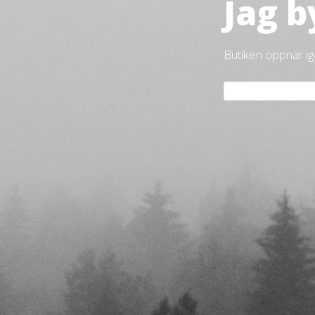
Jag b
Butiken öppnar i