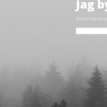
Jag b
Butiken öppnar i