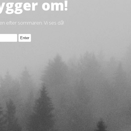
ygger om!
gen efter sommaren. Vi ses då!