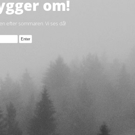
ygger om!
gen efter sommaren. Vi ses då!