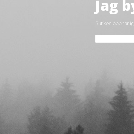
Jag b
Butiken öppnar i