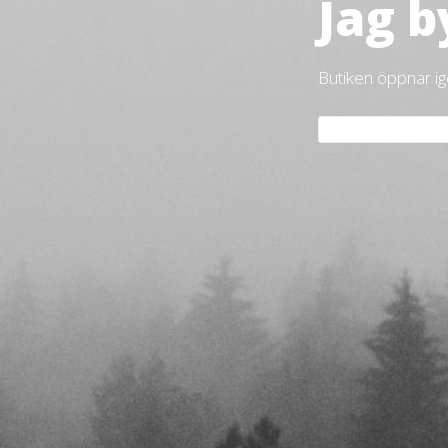
Jag b
Butiken öppnar i