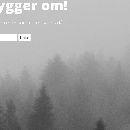
ygger om!
gen efter sommaren. Vi ses då!