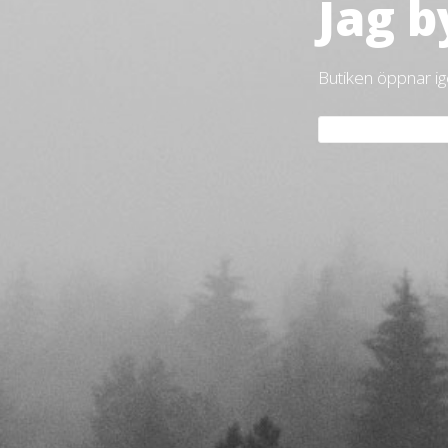
Jag b
Butiken öppnar i