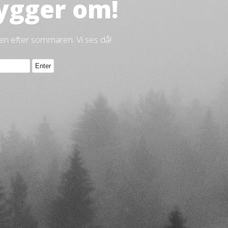
ygger om!
gen efter sommaren. Vi ses då!