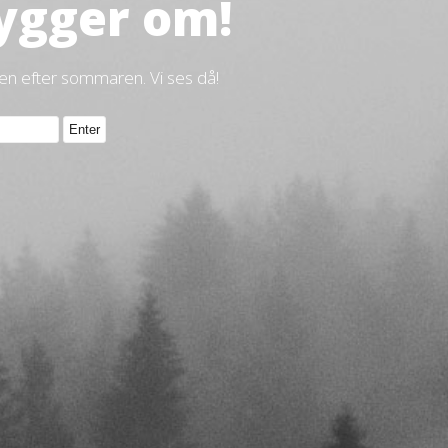
ygger om!
gen efter sommaren. Vi ses då!