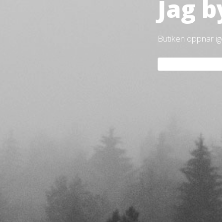
Jag b
Butiken öppnar i