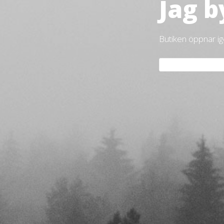
Jag b
Butiken öppnar i