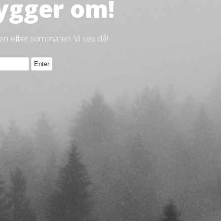
ygger om!
gen efter sommaren. Vi ses då!