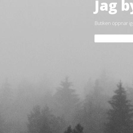
Jag b
Butiken öppnar i