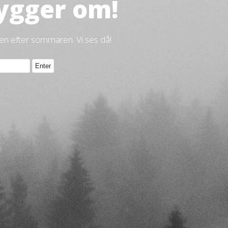
ygger om!
gen efter sommaren. Vi ses då!