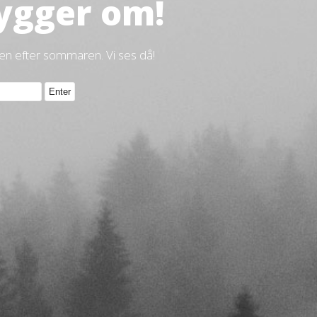
ygger om!
gen efter sommaren. Vi ses då!