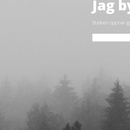
Jag b
Butiken öppnar i